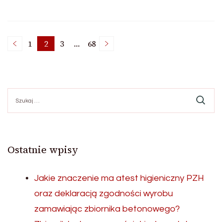
Stronicowanie
1
2
3
…
68
Strona
Strona
Strona
Strona
wpisów
Szukaj:
Ostatnie wpisy
Jakie znaczenie ma atest higieniczny PZH
oraz deklaracją zgodności wyrobu
zamawiając zbiornika betonowego?