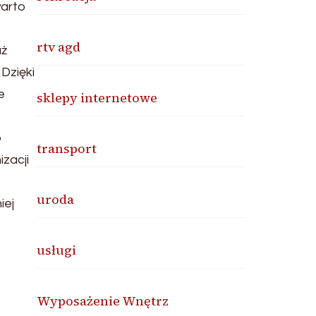
warto
rtv agd
aż
Dzięki
e
sklepy internetowe
p
transport
zacji
b
uroda
iej
usługi
Wyposażenie Wnętrz