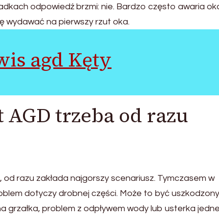
dkach odpowiedź brzmi: nie. Bardzo często awaria ok
ię wydawać na pierwszy rzut oka.
wis agd Kęty
t AGD trzeba od razu
i, od razu zakłada najgorszy scenariusz. Tymczasem w
roblem dotyczy drobnej części. Może to być uszkodzony
wna grzałka, problem z odpływem wody lub usterka jedn