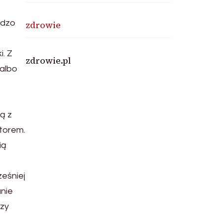
rdzo
zdrowie
. Z
zdrowie.pl
 albo
ą z
atorem.
ią
eśniej
nie
czy