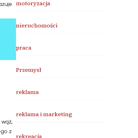
motoryzacja
azuje
nieruchomości
praca
Przemysł
reklama
reklama i marketing
 wąż,
ego z
rekreacja