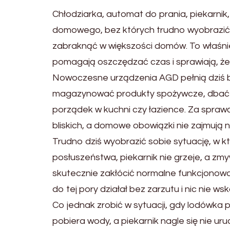
Chłodziarka, automat do prania, piekarni
domowego, bez których trudno wyobrazić s
zabraknąć w większości domów. To właśn
pomagają oszczędzać czas i sprawiają, że
Nowoczesne urządzenia AGD pełnią dziś 
magazynować produkty spożywcze, dbać o 
porządek w kuchni czy łazience. Za sprawą
bliskich, a domowe obowiązki nie zajmują n
Trudno dziś wyobrazić sobie sytuację, w k
posłuszeństwa, piekarnik nie grzeje, a z
skutecznie zakłócić normalne funkcjonowa
do tej pory działał bez zarzutu i nic nie ws
Co jednak zrobić w sytuacji, gdy lodówka 
pobiera wody, a piekarnik nagle się nie u