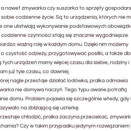
k, a nawet zmywarka czy suszarka to sprzęty gospodar
obie codzienne życie. Są to urządzenia, których nie 
ie one ułatwiają wykonywanie podstawowych obowiązk
 codzienne czynności stają się znacznie wygodniejsze.
bardzo ważną rolę w każdym domu. Dzięki nim możemy
czystość odzieży, przygotowywać posiłki, a także db
 tych urządzeń mamy więcej czasu dla siebie, rodziny i
am już tyle czasu, co dawniej.
tórej nagle przestaje działać lodówka, pralka odmawia
mywarka nie domywa naczyń. Tego typu awarie potrafią
nie domu. Problem pojawia się szczególnie wtedy, gdy 
kazywało na zbliżającą się usterkę.
przestaje chłodzić, pralka zaczyna przeciekać, zmywark
ruchamia? Czy w takim przypadku jedynym rozwiązaniem 