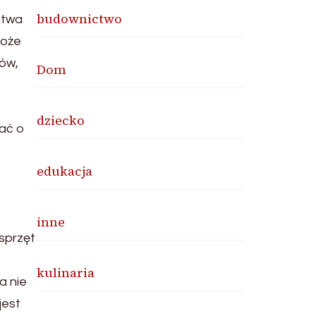
budownictwo
stwa
może
ów,
Dom
dziecko
ać o
edukacja
inne
sprzęt
kulinaria
a nie
jest