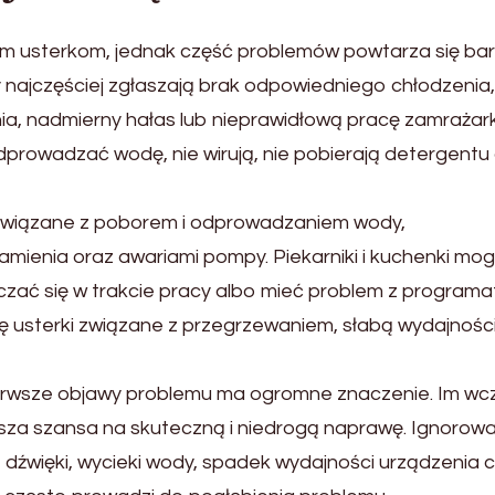
ym usterkom, jednak część problemów powtarza się ba
najczęściej zgłaszają brak odpowiedniego chłodzenia,
, nadmierny hałas lub nieprawidłową pracę zamrażarki
odprowadzać wodę, nie wirują, nie pobierają detergentu
 związane z poborem i odprowadzaniem wody,
ienia oraz awariami pompy. Piekarniki i kuchenki mog
łączać się w trakcie pracy albo mieć problem z program
ę usterki związane z przegrzewaniem, słabą wydajnośc
ierwsze objawy problemu ma ogromne znaczenie. Im wcz
sza szansa na skuteczną i niedrogą naprawę. Ignorowa
 dźwięki, wycieki wody, spadek wydajności urządzenia 