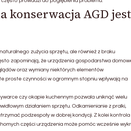
 często prowadzi do pogłębienia problemu.
na konserwacja AGD jest
 naturalnego zużycia sprzętu, ale również z braku
często zapominają, że urządzenia gospodarstwa domo
glądów oraz wymiany niektórych elementów
te proste czynności w ogromnym stopniu wpływają na
zmywarce czy okapie kuchennym pozwala uniknąć wielu
widłowym działaniem sprzętu. Odkamienianie z pralki,
zymać podzespoły w dobrej kondycji. Z kolei kontrola
chomych części urządzenia może pomóc wcześnie wyk