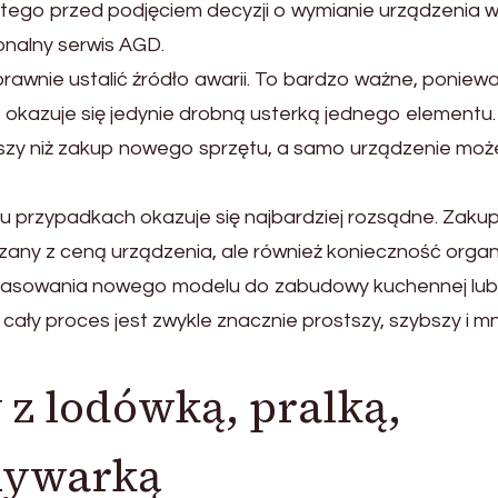
atego przed podjęciem decyzji o wymianie urządzenia 
onalny serwis AGD.
prawnie ustalić źródło awarii. To bardzo ważne, poniew
okazuje się jedynie drobną usterką jednego elementu. 
ższy niż zakup nowego sprzętu, a samo urządzenie moż
u przypadkach okazuje się najbardziej rozsądne. Zaku
any z ceną urządzenia, ale również konieczność organi
opasowania nowego modelu do zabudowy kuchennej lu
 cały proces jest zwykle znacznie prostszy, szybszy i mn
z lodówką, pralką,
mywarką