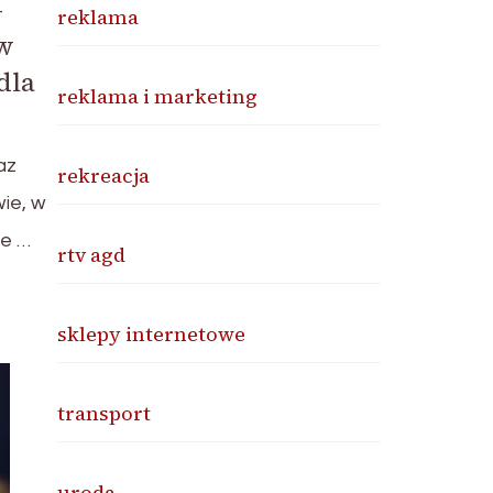
–
reklama
 w
dla
reklama i marketing
az
rekreacja
ie, w
ce …
rtv agd
sklepy internetowe
transport
uroda