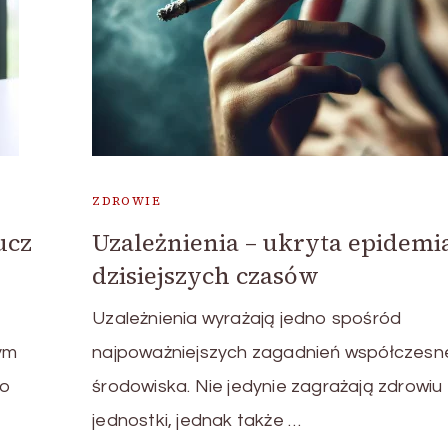
ZDROWIE
ucz
Uzależnienia – ukryta epidemi
dzisiejszych czasów
z
Uzależnienia wyrażają jedno spośród
ym
najpoważniejszych zagadnień współczes
go
środowiska. Nie jedynie zagrażają zdrowiu
jednostki, jednak także …