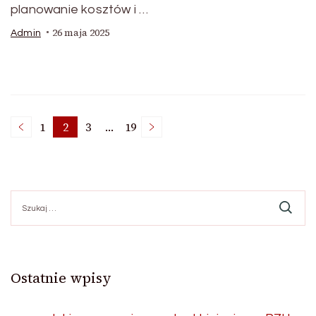
planowanie kosztów i …
26 maja 2025
Admin
Stronicowanie
1
2
3
…
19
Strona
Strona
Strona
Strona
wpisów
Szukaj:
Ostatnie wpisy